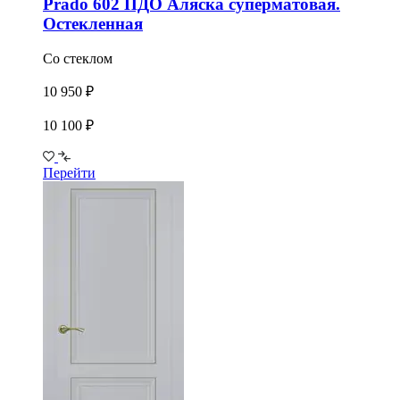
Prado 602 ПДО Аляска суперматовая.
Остекленная
Со стеклом
10 950 ₽
10 100 ₽
Перейти