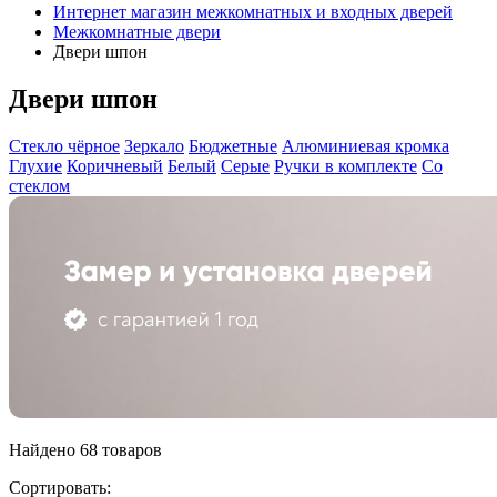
Интернет магазин межкомнатных и входных дверей
Межкомнатные двери
Двери шпон
Двери шпон
Стекло чёрное
Зеркало
Бюджетные
Алюминиевая кромка
Глухие
Коричневый
Белый
Серые
Ручки в комплекте
Со
стеклом
Найдено 68 товаров
Сортировать: