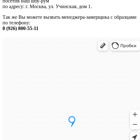
посетив наш шоу-рум
по адресу: г. Москва, ул. Учинская, дом 1.
Так же Вы можете вызвать менеджера-замерщика с образцами
по телефону:
8 (926) 800-55-11
Остались вопросы?
Мы знаем, как выгодно купить двери
Получить консультацию
Я согласен с
политикой обработки данных
8 (926) 800-55-11
8 (905) 717-80-08
Заказать звонок
Салон:
г. Москва, ул. Учинская, дом 1
ежедневно с 10:00 до 20:00
dveriza@mail.ru