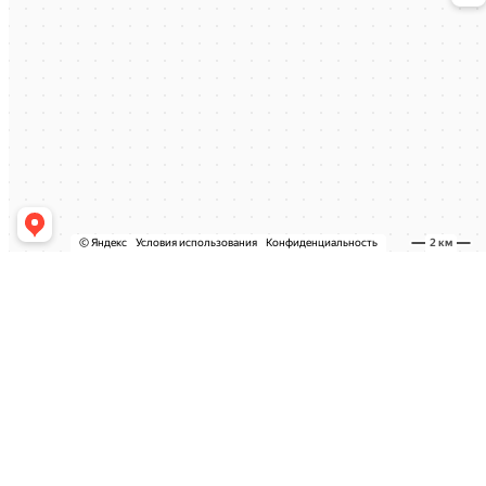
О компании
Межкомнатные двери
Входные двери
Двери 1900х550 и
1900х600
Дверь Invisible
Системы ЛОФТ (пенал)
Финские двери ОБЛЕГЧЕННЫЕ
Фурнитура
Клиентам
О нас
Доставка и оплата
Установка
Гарантия
Наш блог
Партнерам
Новости
© 2018-2022 ЗаДвери. Все права защищены
Политика конфиденциальности
Разработано